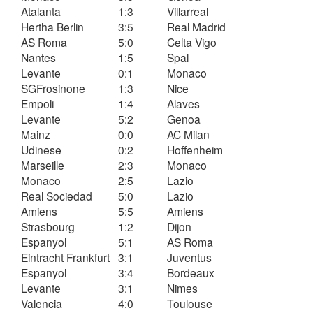
Atalanta
1:3
Villarreal
Hertha Berlin
3:5
Real Madrid
AS Roma
5:0
Celta Vigo
Nantes
1:5
Spal
Levante
0:1
Monaco
SGFrosinone
1:3
Nice
Empoli
1:4
Alaves
Levante
5:2
Genoa
Mainz
0:0
AC Milan
Udinese
0:2
Hoffenheim
Marseille
2:3
Monaco
Monaco
2:5
Lazio
Real Sociedad
5:0
Lazio
Amiens
5:5
Amiens
Strasbourg
1:2
Dijon
Espanyol
5:1
AS Roma
Eintracht Frankfurt
3:1
Juventus
Espanyol
3:4
Bordeaux
Levante
3:1
Nimes
Valencia
4:0
Toulouse