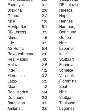
Espanyol
0:1
RB Leipzig
Bologna
2:0
Huesca
Genoa
2:2
Napoli
Nice
1:0
Rennes
Montpellier
5:1
Nurnberg
RB Leipzig
3:2
Dortmund
Nimes
1:5
Genoa
Lille
0:5
Nice
AS Roma
5:4
Espanyol
Rayo Vallecano
2:0
Inter
Real Madrid
4:0
Stuttgart
Mainz
2:5
Espanyol
Inter
1:2
Schalke
Fiorentina
0:2
Valladolid
Lazio
5:2
Fiorentina
Nice
1:2
Spal
Real Madrid
5:4
Nice
Dortmund
2:3
Stuttgart
Barcelona
0:5
Toulouse
Amiens
3:5
Leganes