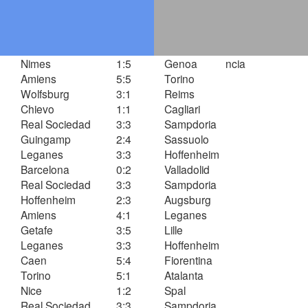
Nimes
1:5
Genoa
ncia
Amiens
5:5
Torino
Wolfsburg
3:1
Reims
Chievo
1:1
Cagliari
Real Sociedad
3:3
Sampdoria
Guingamp
2:4
Sassuolo
Leganes
3:3
Hoffenheim
Barcelona
0:2
Valladolid
Real Sociedad
3:3
Sampdoria
Hoffenheim
2:3
Augsburg
Amiens
4:1
Leganes
Getafe
3:5
Lille
Leganes
3:3
Hoffenheim
Caen
5:4
Fiorentina
Torino
5:1
Atalanta
Nice
1:2
Spal
Real Sociedad
3:3
Sampdoria