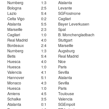
Nurnberg
1:3
Atalanta
Bologna
2:5
Levante
Lazio
5:4
SGFrosinone
Celta Vigo
0:2
Cagliari
Atalanta
5:5
Bayer Leverkusen
Marseille
2:3
Spal
Cagliari
1:0
B. Monchengladbach
Real Madrid
4:0
Stuttgart
Bordeaux
2:4
Marseille
Nurnberg
1:3
Augsburg
Betis
5:4
Real Madrid
Huesca
4:0
Nice
Huesca
1:0
Paris
Valencia
4:1
Sevilla
Hannover
5:1
Atalanta
Monaco
4:3
Sevilla
Huesca
1:0
Paris
Amiens
4:5
Toulouse
Schalke
3:5
Valencia
Atalanta
0:1
SGEmpoli