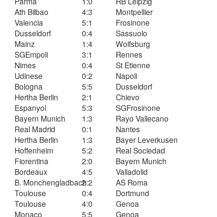
Parma
1:0
RB Leipzig
Ath Bilbao
4:3
Montpellier
Valencia
5:1
Frosinone
Dusseldorf
0:4
Sassuolo
Mainz
1:4
Wolfsburg
SGEmpoli
3:1
Rennes
Nimes
0:4
St Etienne
Udinese
0:2
Napoli
Bologna
5:5
Dusseldorf
Hertha Berlin
2:1
Chievo
Espanyol
5:3
SGFrosinone
Bayern Munich
1:3
Rayo Vallecano
Real Madrid
0:1
Nantes
Hertha Berlin
1:3
Bayer Leverkusen
Hoffenheim
5:2
Real Sociedad
Fiorentina
2:0
Bayern Munich
Bordeaux
4:5
Valladolid
B. Monchengladbach
2:2
AS Roma
Toulouse
0:4
Dortmund
Toulouse
4:0
Genoa
Monaco
5:5
Genoa